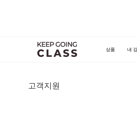
콘
텐
츠
로
건
너
뛰
상품
내 
기
고객지원