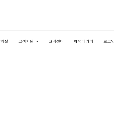
강의실
고객지원
고객센터
혜영테라피
로그