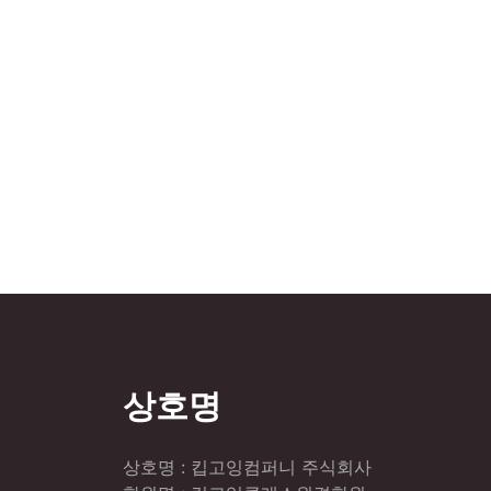
상호명
상호명 : 킵고잉컴퍼니 주식회사